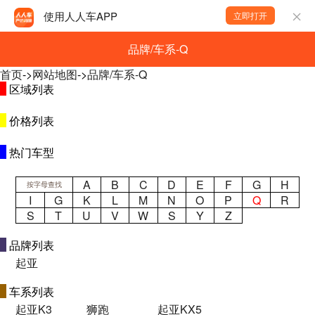
使用人人车APP
立即打开
品牌/车系-Q
首页
->
网站地图
->
品牌/车系-Q
区域列表
价格列表
热门车型
A
B
C
D
E
F
G
H
按字母查找
I
G
K
L
M
N
O
P
Q
R
S
T
U
V
W
S
Y
Z
品牌列表
起亚
车系列表
起亚K3
狮跑
起亚KX5