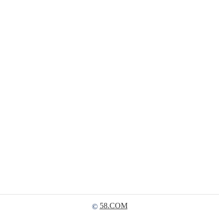
58.COM
©