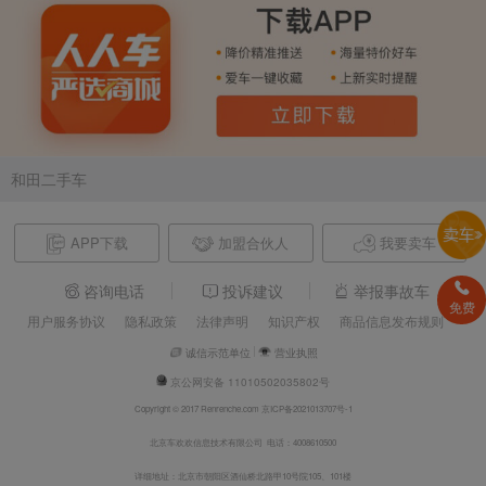
和田二手车
APP下载
加盟合伙人
我要卖车
咨询电话
投诉建议
举报事故车
免费
用户服务协议
隐私政策
法律声明
知识产权
商品信息发布规则
诚信示范单位
营业执照
京公网安备 11010502035802号
Copyright © 2017 Renrenche.com 京ICP备2021013707号-1
北京车欢欢信息技术有限公司 电话：4008610500
详细地址：北京市朝阳区酒仙桥北路甲10号院105、101楼