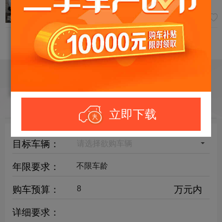
超值
0过户
6.98
万
喀什过户
订阅车源！符合条件车辆出现后，立刻通知您
立即下载
目标车辆：
请选择欲购车辆
年限要求：
购车预算：
万元内
详细要求：