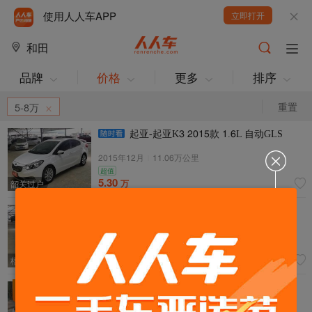
使用人人车APP
立即打开
和田
品牌
价格
更多
排序
重置
5-8万
起亚-起亚K3 5041款 4.2L 自动GLS
5041年45月
|
44.02万公里
超值
5.30
万
韶关过户
日产-轩逸 5045款 4.2XL CVT豪华版
5043年44月
|
40.14万公里
超值
0过户
5.30
万
梧州过户
吉利汽车-博越 5049款 4.9TD 自动两驱智联型
已降
7G互联版
2200
元
5049年40月
|
1.92万公里