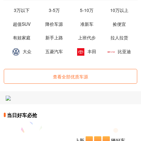
3万以下
3-5万
5-10万
10万以上
超值SUV
降价车源
准新车
捡便宜
有娃家庭
新手上路
上班代步
拉人拉货
大众
五菱汽车
丰田
比亚迪
查看全部优质车源
当日好车必抢
上新
辆好车