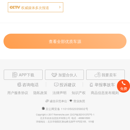
权威媒体多次报道
查看全部优质车源
APP下载
加盟合伙人
我要卖车
咨询电话
投诉建议
举报事故车
免费
用户服务协议
隐私政策
法律声明
知识产权
商品信息发布规则
诚信示范单位
营业执照
京公网安备 11010502035802号
Copyright © 2017 Renrenche.com 京ICP备2021013707号-1
北京车欢欢信息技术有限公司 电话：4008610500
详细地址：北京市朝阳区酒仙桥北路甲10号院105、101楼