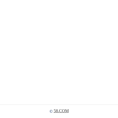
58.COM
©