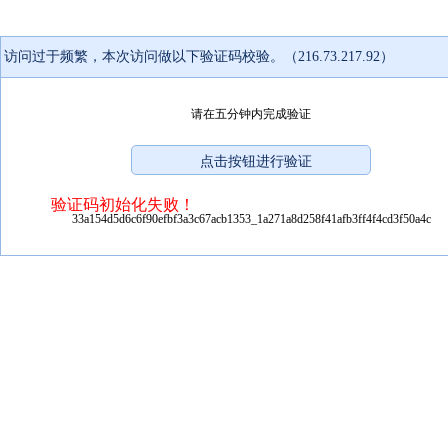
访问过于频繁，本次访问做以下验证码校验。（216.73.217.92）
请在五分钟内完成验证
验证码初始化失败！
33a154d5d6c6f90efbf3a3c67acb1353_1a271a8d258f41afb3ff4f4cd3f50a4c