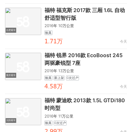
福特 福克斯 2017款 三厢 1.6L 自动
舒适型智行版
2016年 10万公里
合肥看车
验真
齤.驋齤万
今天
福特 锐界 2016款 EcoBoost 245
两驱豪锐型 7座
2016年 13万公里
重庆看车
验真
新上架
0次过户
鑶.閏鸺万
今天
福特 蒙迪欧 2013款 1.5L GTDi180
时尚型
2016年 11万公里
沈阳看车
验真
0次过户
龤.龒龒万
今天