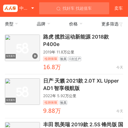
中国香港
卖车
找好车 找超值车
类型
品牌
价格
更多筛选
路虎 揽胜运动新能源 2018款
P400e
2019年 11.8万公里
东莞看车
验真
0次过户
齤麣.鸺万
今天
日产 天籁 2021款 2.0T XL Upper
AD1 智享领航版
2022年 5.92万公里
东莞看车
验真
龒.鸺鸺万
今天
丰田 凯美瑞 2019款 2.5S 锋尚版 国