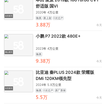
舒适版 国VI
2020年 4万公里
东莞看车
验真
新上架
0次过户
龥.鸺鸺万
今天
小鹏 P7 2022款 480E+
2023年 4万公里
佛山看车
验真
龒.龥鸺万
今天
比亚迪 秦PLUS 2024款 荣耀版
DMi 120KM领先型
2024年 5.9万公里
东莞看车
验真
0次过户
原厂质保
閏.閏万
今天