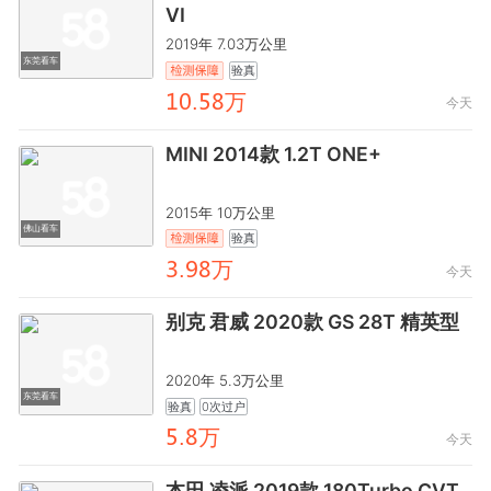
VI
2019年 7.03万公里
东莞看车
验真
齤餼.閏鸺万
今天
MINI 2014款 1.2T ONE+
2015年 10万公里
佛山看车
验真
龥.龒鸺万
今天
别克 君威 2020款 GS 28T 精英型
2020年 5.3万公里
东莞看车
验真
0次过户
閏.鸺万
今天
本田 凌派 2019款 180Turbo CVT