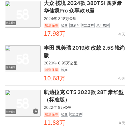
大众 揽境 2024款 380TSI 四驱豪
华佳境Pro 众享款 6座
2024年 3.18万公里
南京看车
验真
准新车
0次过户
原厂质保
齤驋.龒鸺万
今天
丰田 凯美瑞 2019款 改款 2.5S 锋尚
版
2020年 6.95万公里
青岛看车
验真
齤餼.麣鸺万
今天
凯迪拉克 CT5 2022款 28T 豪华型
（标准版）
2022年 9万公里
长沙看车
验真
0次过户
齤齤.鸺鸺万
今天