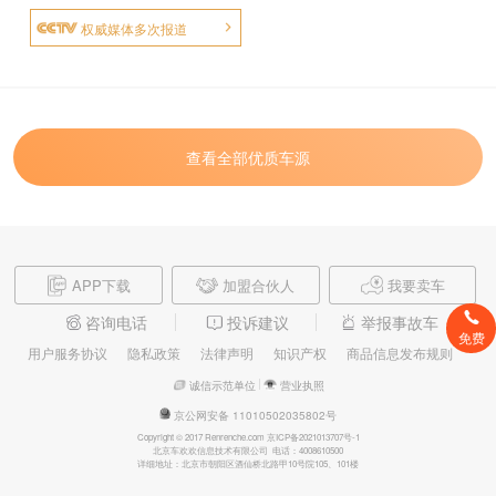
权威媒体多次报道
查看全部优质车源
APP下载
加盟合伙人
我要卖车
咨询电话
投诉建议
举报事故车
免费
用户服务协议
隐私政策
法律声明
知识产权
商品信息发布规则
诚信示范单位
营业执照
京公网安备 11010502035802号
Copyright © 2017 Renrenche.com 京ICP备2021013707号-1
北京车欢欢信息技术有限公司 电话：4008610500
详细地址：北京市朝阳区酒仙桥北路甲10号院105、101楼