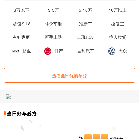
3万以下
3-5万
5-10万
10万以上
超值SUV
降价车源
准新车
捡便宜
有娃家庭
新手上路
上班代步
拉人拉货
起亚
日产
吉利汽车
大众
查看全部优质车源
当日好车必抢
上新
辆好车