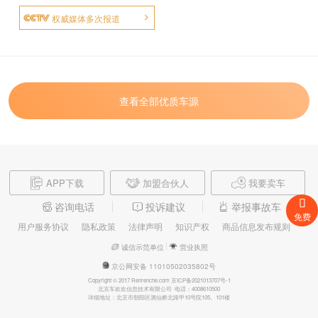
权威媒体多次报道
查看全部优质车源
APP下载
加盟合伙人
我要卖车
咨询电话
投诉建议
举报事故车
免费
用户服务协议
隐私政策
法律声明
知识产权
商品信息发布规则
诚信示范单位
营业执照
京公网安备 11010502035802号
Copyright © 2017 Renrenche.com 京ICP备2021013707号-1
北京车欢欢信息技术有限公司 电话：4008610500
详细地址：北京市朝阳区酒仙桥北路甲10号院105、101楼