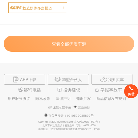
权威媒体多次报道
查看全部优质车源
APP下载
加盟合伙人
我要卖车
咨询电话
投诉建议
举报事故车
免费
用户服务协议
隐私政策
法律声明
知识产权
商品信息发布规则
诚信示范单位
营业执照
京公网安备 11010502035802号
Copyright © 2017 Renrenche.com 京ICP备2021013707号-1
北京车欢欢信息技术有限公司 电话：4008610500
详细地址：北京市朝阳区酒仙桥北路甲10号院105、101楼