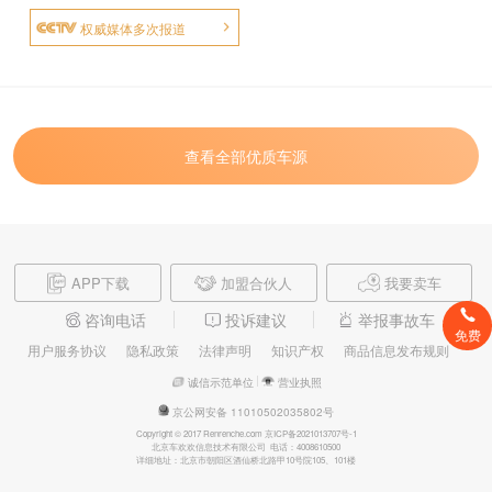
权威媒体多次报道
查看全部优质车源
APP下载
加盟合伙人
我要卖车
咨询电话
投诉建议
举报事故车
免费
用户服务协议
隐私政策
法律声明
知识产权
商品信息发布规则
诚信示范单位
营业执照
京公网安备 11010502035802号
Copyright © 2017 Renrenche.com 京ICP备2021013707号-1
北京车欢欢信息技术有限公司 电话：4008610500
详细地址：北京市朝阳区酒仙桥北路甲10号院105、101楼