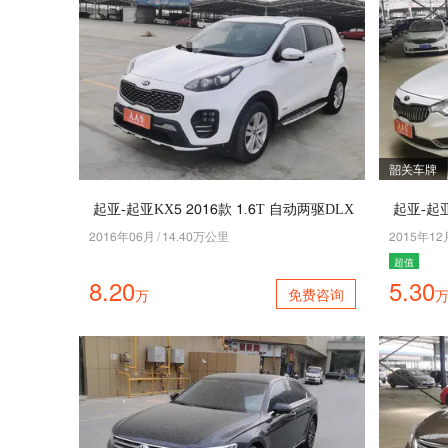
韶关车牌
起亚-起亚KX1 5042款 4.2T 自动两驱DLX
起亚-起亚K
5042年02月
/
47.70万公里
5041年45
超值
8.20
5.30
免费咨询
万