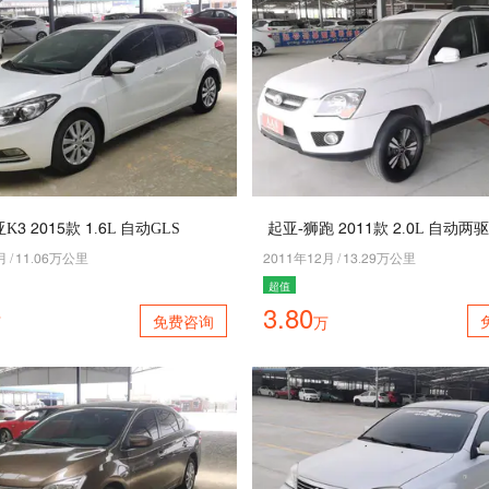
3 5041款 4.2L 自动GLS
起亚-狮跑 5044款 5.0L 自动两
月
/
44.02万公里
5044年45月
/
43.58万公里
超值
3.80
免费咨询
万
万