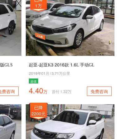
1万
驱版GLS
起亚-起亚K3 5042款 4.2L 手动GL
5048年04月
/
3.64万公里
超值
4.40
免费咨询
免费咨询
万
首付
1.32
万
已降
2200元