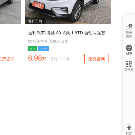
喀什车牌
型
吉利汽车-博越 5049款 4.9TD 自动两驱智联型7G互联版
5049年40月
/
1.92万公里
超值
0过户
6.98
免费咨询
免费咨询
万
首付
2.09
万