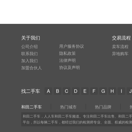
关于我们
交易流程
用户服务协议
公司介绍
卖车流程
隐私政策
联系我们
异地购车
法律声明
加入我们
协议及声明
加盟合伙人
找二手车
A
B
C
D
E
F
G
H
I
J
和田二手车
热门城市
热门品牌
和田二手车，人人车和田二手车频道。专注和田二手车出售、和田二
平台，所以每辆二手车，都经过我们的检测师专业、全面、权威的检