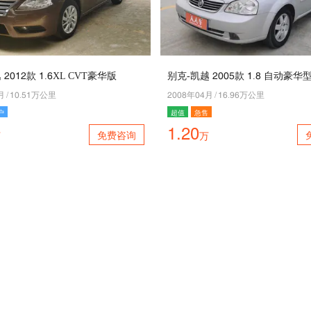
5045款 4.2XL CVT豪华版
别克-凯越 5001款 4.9 自动豪华
月
/
40.14万公里
5009年07月
/
42.82万公里
户
超值
急售
1.20
免费咨询
万
万