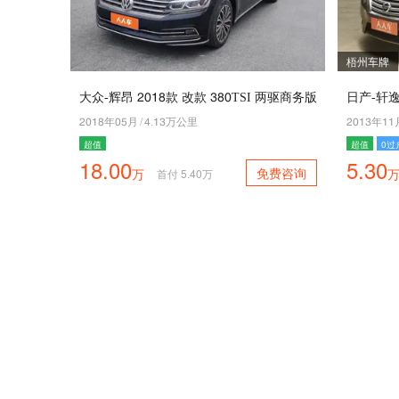
梧州车牌
大众-辉昂 5049款 改款 390TSI 两驱商务版
日产-轩逸 
5049年01月
/
7.43万公里
5043年44
超值
超值
0过
18.00
5.30
免费咨询
万
首付
5.40
万