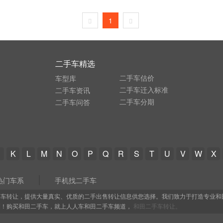
1
二手车精选
二手车估价
车型库
二手车迁入标准
二手车资讯
二手车分期
二手车问答
K
L
M
N
O
P
Q
R
S
T
U
V
W
X
热门车系
手机找二手车
手车转让，提供大量真实、优质的二手出售转让信息供您选择。我们致力于打造专业和
测！购买和田二手车，就上人人车和田二手车频道，
和田二手车转让。