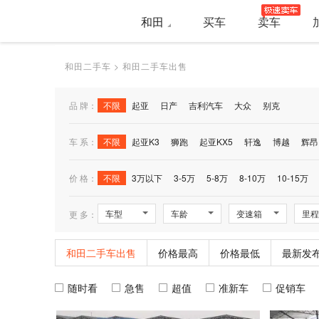
和田
买车
卖车
和田二手车
>
和田二手车出售
品 牌：
不限
起亚
日产
吉利汽车
大众
别克
车 系：
不限
起亚K3
狮跑
起亚KX5
轩逸
博越
辉昂
价 格：
不限
3万以下
3-5万
5-8万
8-10万
10-15万
车型
车龄
变速箱
里程
更 多：
和田二手车出售
价格最高
价格最低
最新发
随时看
急售
超值
准新车
促销车