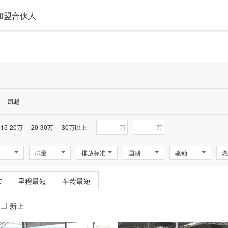
加盟合伙人
凯越
15-20万
20-30万
30万以上
万
万
-
排量
排放标准
国别
驱动
燃
布
里程最短
车龄最短
新上