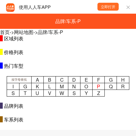
使用人人车APP
立即打开
品牌/车系-P
首页
->
网站地图
->
品牌/车系-P
区域列表
价格列表
热门车型
A
B
C
D
E
F
G
H
按字母查找
I
G
K
L
M
N
O
P
Q
R
S
T
U
V
W
S
Y
Z
品牌列表
车系列表