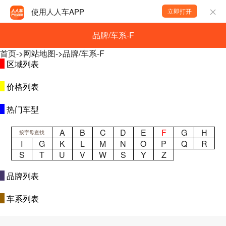
使用人人车APP
立即打开
品牌/车系-F
首页
->
网站地图
->
品牌/车系-F
区域列表
价格列表
热门车型
A
B
C
D
E
F
G
H
按字母查找
I
G
K
L
M
N
O
P
Q
R
S
T
U
V
W
S
Y
Z
品牌列表
车系列表