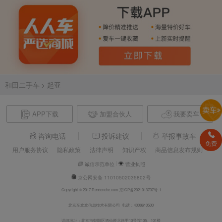
和田二手车
> 起亚
APP下载
加盟合伙人
我要卖车
咨询电话
投诉建议
举报事故车
免费
用户服务协议
隐私政策
法律声明
知识产权
商品信息发布规则
诚信示范单位
营业执照
京公网安备 11010502035802号
Copyright © 2017 Renrenche.com 京ICP备2021013707号-1
北京车欢欢信息技术有限公司 电话：4008610500
详细地址：北京市朝阳区酒仙桥北路甲10号院105、101楼