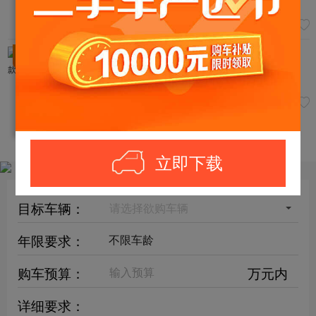
超值
3.80
万
起亚-起亚K3 2017款 1.7L 手动GL
已降
1
万
2019年01月
|
3.81万公里
超值
4.40
万
订阅车源！符合条件车辆出现后，立刻通知您
立即下载
目标车辆：
请选择欲购车辆
年限要求：
购车预算：
万元内
详细要求：