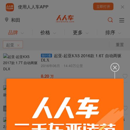
使用人人车APP
立即打开
和田
品牌
价格
更多
排序
重置
起亚
起亚-起亚KX5 2017款 1.7T 自动两驱
DLX
2017年07月
|
14.40万公里
8.20
万
起亚-起亚K3 2015款 1.7L 自动GLS
2015年12月
|
11.07万公里
超值
5.30
万
韶关过户
起亚-狮跑 2011款 2.0L 自动两驱版GLS
2011年12月
|
13.29万公里