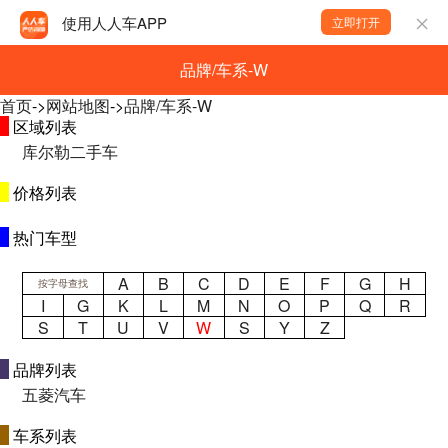
使用人人车APP
立即打开
品牌/车系-W
首页
->
网站地图
->
品牌/车系-W
区域列表
库尔勒二手车
价格列表
热门车型
A
B
C
D
E
F
G
H
按字母查找
I
G
K
L
M
N
O
P
Q
R
S
T
U
V
W
S
Y
Z
品牌列表
五菱汽车
车系列表