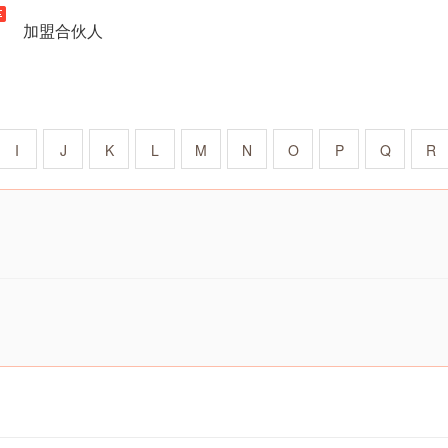
加盟合伙人
I
J
K
L
M
N
O
P
Q
R