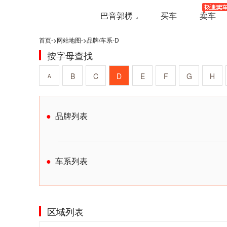
巴音郭楞
买车
卖车
首页
->
网站地图
->
品牌/车系-D
按字母查找
B
C
D
E
F
G
H
A
品牌列表
车系列表
区域列表