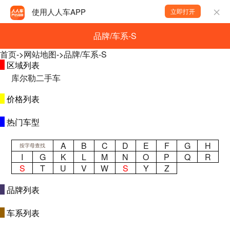
使用人人车APP
立即打开
品牌/车系-S
首页
->
网站地图
->
品牌/车系-S
区域列表
库尔勒二手车
价格列表
热门车型
A
B
C
D
E
F
G
H
按字母查找
I
G
K
L
M
N
O
P
Q
R
S
T
U
V
W
S
Y
Z
品牌列表
车系列表