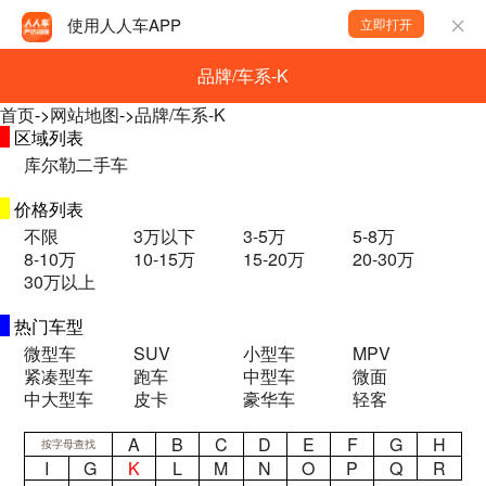
使用人人车APP
立即打开
品牌/车系-K
首页
->
网站地图
->
品牌/车系-K
区域列表
库尔勒二手车
价格列表
不限
3万以下
3-5万
5-8万
8-10万
10-15万
15-20万
20-30万
30万以上
热门车型
微型车
SUV
小型车
MPV
紧凑型车
跑车
中型车
微面
中大型车
皮卡
豪华车
轻客
A
B
C
D
E
F
G
H
按字母查找
I
G
K
L
M
N
O
P
Q
R