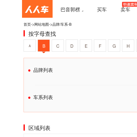
巴音郭楞
买车
卖车
首页
->
网站地图
->
品牌/车系-B
按字母查找
B
C
D
E
F
G
H
A
品牌列表
车系列表
区域列表