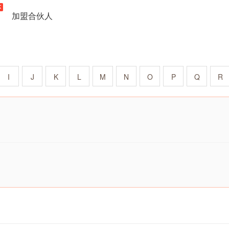
加盟合伙人
I
J
K
L
M
N
O
P
Q
R