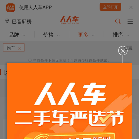
使用人人车APP
立即打开
巴音郭楞
品牌
价格
更多
排序
重置
跑车
当前条件下暂无车源！可以减少筛选条件试试。
以下车源的筛选条件为:
目标车辆：
请选择欲购车辆