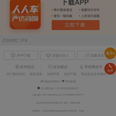
巴音郭楞二手车
APP下载
加盟合伙人
我要卖车
咨询电话
投诉建议
举报事故车
免费
用户服务协议
隐私政策
法律声明
知识产权
商品信息发布规则
诚信示范单位
营业执照
京公网安备 11010502035802号
Copyright © 2017 Renrenche.com 京ICP备2021013707号-1
北京车欢欢信息技术有限公司 电话：4008610500
详细地址：北京市朝阳区酒仙桥北路甲10号院105、101楼