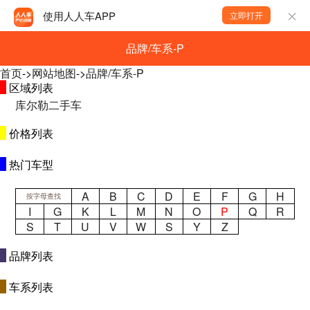
使用人人车APP
立即打开
品牌/车系-P
首页
->
网站地图
->
品牌/车系-P
区域列表
库尔勒二手车
价格列表
热门车型
A
B
C
D
E
F
G
H
按字母查找
I
G
K
L
M
N
O
P
Q
R
S
T
U
V
W
S
Y
Z
品牌列表
车系列表