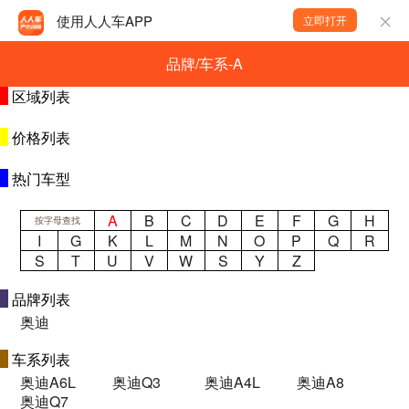
使用人人车APP
立即打开
品牌/车系-A
区域列表
价格列表
热门车型
A
B
C
D
E
F
G
H
按字母查找
I
G
K
L
M
N
O
P
Q
R
S
T
U
V
W
S
Y
Z
品牌列表
奥迪
车系列表
奥迪A6L
奥迪Q3
奥迪A4L
奥迪A8
奥迪Q7