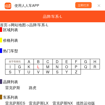
使用人人车APP
立即打开
品牌/车系-L
首页
->
网站地图
->
品牌/车系-L
区域列表
价格列表
热门车型
A
B
C
D
E
F
G
H
按字母查找
I
G
K
L
M
N
O
P
Q
R
S
T
U
V
W
S
Y
Z
品牌列表
雷克萨斯
路虎
车系列表
雷克萨斯ES
雷克萨斯LX
雷克萨斯NX
揽胜运动版