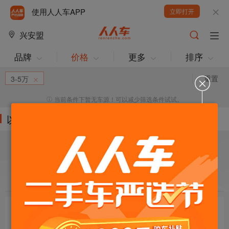
使用人人车APP
立即打开
兴安盟
品牌
价格
更多
排序
重置
3-5万
当前条件下暂无车源！可以减少筛选条件试试。
以下车源的筛选条件为:
目标车辆：
请选择欲购车辆