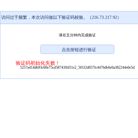
访问过于频繁，本次访问做以下验证码校验。（216.73.217.92）
请在五分钟内完成验证
验证码初始化失败！
5257a414db93c60e75cd58743ffd51e2_501f2d057fc4476db6e0a382244e0e5d