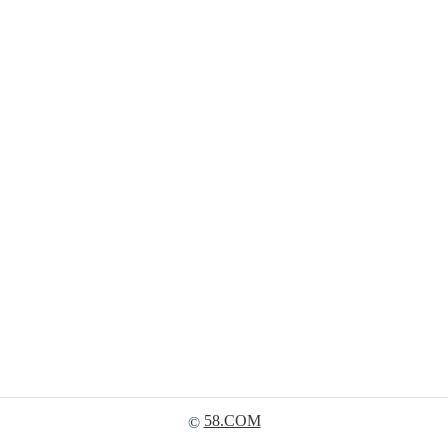
58.COM
©