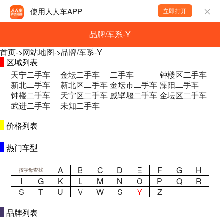
使用人人车APP
立即打开
品牌/车系-Y
首页
->
网站地图
->
品牌/车系-Y
区域列表
天宁二手车
金坛二手车
二手车
钟楼区二手车
新北二手车
新北区二手车
金坛市二手车
溧阳二手车
钟楼二手车
天宁区二手车
戚墅堰二手车
金坛区二手车
武进二手车
未知二手车
价格列表
热门车型
A
B
C
D
E
F
G
H
按字母查找
I
G
K
L
M
N
O
P
Q
R
S
T
U
V
W
S
Y
Z
品牌列表