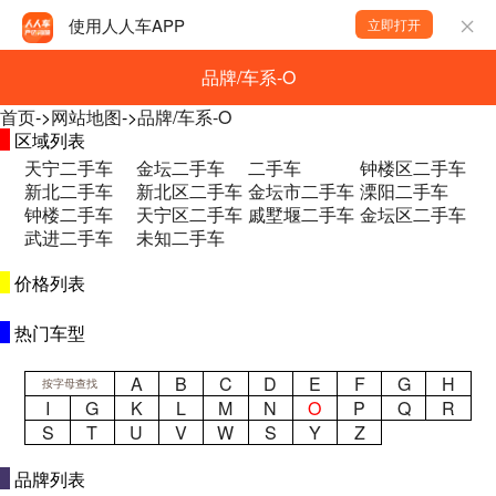
使用人人车APP
立即打开
品牌/车系-O
首页
->
网站地图
->
品牌/车系-O
区域列表
天宁二手车
金坛二手车
二手车
钟楼区二手车
新北二手车
新北区二手车
金坛市二手车
溧阳二手车
钟楼二手车
天宁区二手车
戚墅堰二手车
金坛区二手车
武进二手车
未知二手车
价格列表
热门车型
A
B
C
D
E
F
G
H
按字母查找
I
G
K
L
M
N
O
P
Q
R
S
T
U
V
W
S
Y
Z
品牌列表