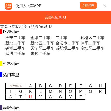
使用人人车APP
立即打开
品牌/车系-U
首页
->
网站地图
->
品牌/车系-U
区域列表
天宁二手车
金坛二手车
二手车
钟楼区二手车
新北二手车
新北区二手车
金坛市二手车
溧阳二手车
钟楼二手车
天宁区二手车
戚墅堰二手车
金坛区二手车
武进二手车
未知二手车
价格列表
热门车型
A
B
C
D
E
F
G
H
按字母查找
I
G
K
L
M
N
O
P
Q
R
S
T
U
V
W
S
Y
Z
品牌列表