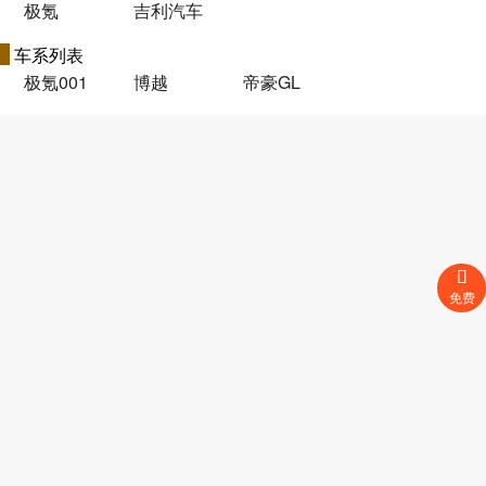
极氪
吉利汽车
车系列表
极氪001
博越
帝豪GL
免费