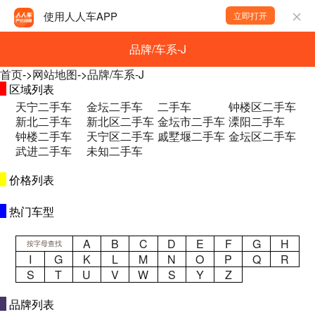
使用人人车APP
立即打开
品牌/车系-J
首页
->
网站地图
->
品牌/车系-J
区域列表
天宁二手车
金坛二手车
二手车
钟楼区二手车
新北二手车
新北区二手车
金坛市二手车
溧阳二手车
钟楼二手车
天宁区二手车
戚墅堰二手车
金坛区二手车
武进二手车
未知二手车
价格列表
热门车型
A
B
C
D
E
F
G
H
按字母查找
I
G
K
L
M
N
O
P
Q
R
S
T
U
V
W
S
Y
Z
品牌列表