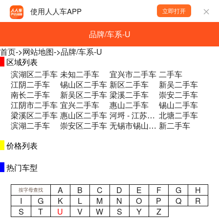
使用人人车APP
立即打开
品牌/车系-U
首页
->
网站地图
->
品牌/车系-U
区域列表
滨湖区二手车
未知二手车
宜兴市二手车
二手车
江阴二手车
锡山区二手车
新区二手车
新吴二手车
南长二手车
新吴区二手车
梁溪二手车
崇安二手车
江阴市二手车
宜兴二手车
惠山二手车
锡山二手车
梁溪区二手车
惠山区二手车
河埒 - 江苏省无锡市滨湖区青祁桥二手车
北塘二手车
滨湖二手车
崇安区二手车
无锡市锡山区锡沪中路2号卜蜂莲花广场3楼二手车
新二手车
价格列表
热门车型
A
B
C
D
E
F
G
H
按字母查找
I
G
K
L
M
N
O
P
Q
R
S
T
U
V
W
S
Y
Z