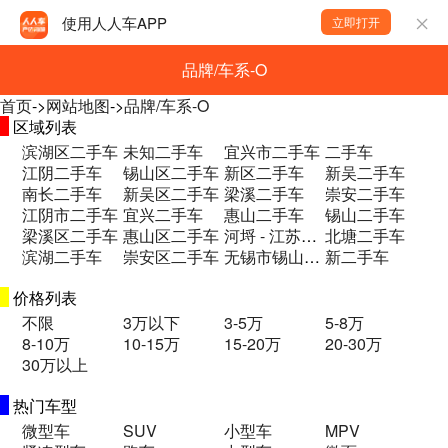
使用人人车APP
立即打开
品牌/车系-O
首页
->
网站地图
->
品牌/车系-O
区域列表
滨湖区二手车
未知二手车
宜兴市二手车
二手车
江阴二手车
锡山区二手车
新区二手车
新吴二手车
南长二手车
新吴区二手车
梁溪二手车
崇安二手车
江阴市二手车
宜兴二手车
惠山二手车
锡山二手车
梁溪区二手车
惠山区二手车
河埒 - 江苏省无锡市滨湖区青祁桥二手车
北塘二手车
滨湖二手车
崇安区二手车
无锡市锡山区锡沪中路2号卜蜂莲花广场3楼二手车
新二手车
价格列表
不限
3万以下
3-5万
5-8万
8-10万
10-15万
15-20万
20-30万
30万以上
热门车型
微型车
SUV
小型车
MPV