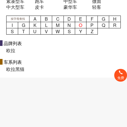
紧凑型车
跑车
中型车
微面
中大型车
皮卡
豪华车
轻客
A
B
C
D
E
F
G
H
按字母查找
I
G
K
L
M
N
O
P
Q
R
S
T
U
V
W
S
Y
Z
品牌列表
欧拉
车系列表
欧拉黑猫
免费