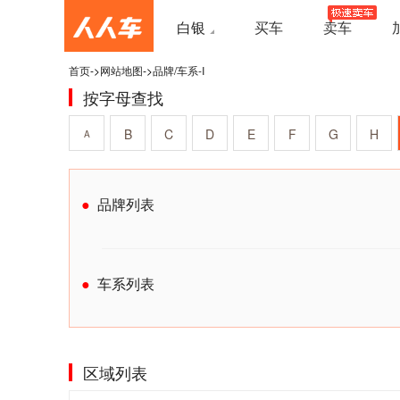
白银
买车
卖车
首页
->
网站地图
->
品牌/车系-I
按字母查找
B
C
D
E
F
G
H
A
品牌列表
车系列表
区域列表