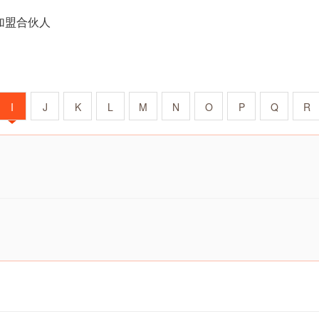
加盟合伙人
I
J
K
L
M
N
O
P
Q
R