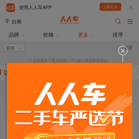
使用人人车APP
立即打开
白银
品牌
价格
更多
排序
重置
轻客
当前条件下暂无车源！可以减少筛选条件试试。
以下车源的筛选条件为:
目标车辆：
请选择欲购车辆