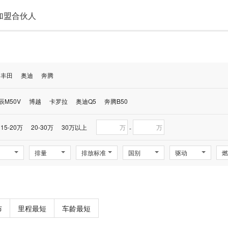
加盟合伙人
丰田
奥迪
奔腾
辰M50V
博越
卡罗拉
奥迪Q5
奔腾B50
15-20万
20-30万
30万以上
万
万
-
排量
排放标准
国别
驱动
燃
布
里程最短
车龄最短