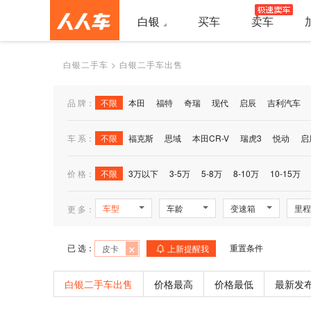
白银
买车
卖车
白银二手车
>
白银二手车出售
品 牌：
不限
本田
福特
奇瑞
现代
启辰
吉利汽车
车 系：
不限
福克斯
思域
本田CR-V
瑞虎3
悦动
启
价 格：
不限
3万以下
3-5万
5-8万
8-10万
10-15万
车型
车龄
变速箱
里程
更 多：
×
已 选：
重置条件
皮卡
上新提醒我
白银二手车出售
价格最高
价格最低
最新发