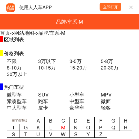
使用人人车APP
立即打开
品牌/车系-M
首页
->
网站地图
->
品牌/车系-M
区域列表
价格列表
不限
3万以下
3-5万
5-8万
8-10万
10-15万
15-20万
20-30万
30万以上
热门车型
微型车
SUV
小型车
MPV
紧凑型车
跑车
中型车
微面
中大型车
皮卡
豪华车
轻客
A
B
C
D
E
F
G
H
按字母查找
I
G
K
L
M
N
O
P
Q
R
S
T
U
V
W
S
Y
Z