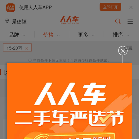
使用人人车APP
立即打开
景德镇
品牌
价格
更多
排序
重置
15-20万
当前条件下暂无车源！可以减少筛选条件试试。
以下车源的筛选条件为:
目标车辆：
请选择欲购车辆