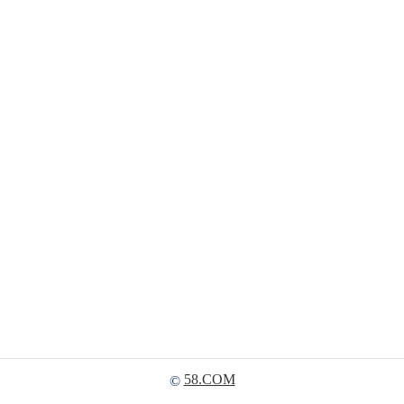
58.COM
©