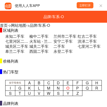
使用人人车APP
立即打开
品牌/车系-O
首页
->
网站地图
->
品牌/车系-O
区域列表
未知二手车
榆中二手车
兰州市二手车
红古二手车
七里河区二手车
火车站 - 兰州二手车
安宁二手车
洪泽二手车
城关区二手车
城关二手车
二手车
七里河二手车
皋兰二手车
西固二手车
永登二手车
价格列表
热门车型
A
B
C
D
E
F
G
H
按字母查找
I
G
K
L
M
N
O
P
Q
R
S
T
U
V
W
S
Y
Z
品牌列表