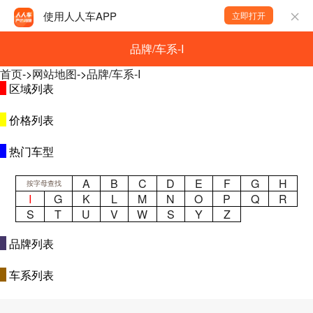
使用人人车APP
立即打开
品牌/车系-I
首页
->
网站地图
->
品牌/车系-I
区域列表
价格列表
热门车型
A
B
C
D
E
F
G
H
按字母查找
I
G
K
L
M
N
O
P
Q
R
S
T
U
V
W
S
Y
Z
品牌列表
车系列表