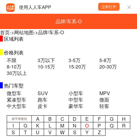
使用人人车APP
立即打开
品牌/车系-O
首页
->
网站地图
->
品牌/车系-O
区域列表
价格列表
不限
3万以下
3-5万
5-8万
8-10万
10-15万
15-20万
20-30万
30万以上
热门车型
微型车
SUV
小型车
MPV
紧凑型车
跑车
中型车
微面
中大型车
皮卡
豪华车
轻客
A
B
C
D
E
F
G
H
按字母查找
I
G
K
L
M
N
O
P
Q
R
S
T
U
V
W
S
Y
Z