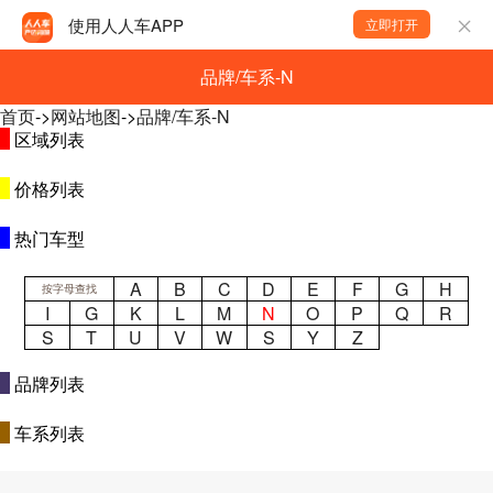
使用人人车APP
立即打开
品牌/车系-N
首页
->
网站地图
->
品牌/车系-N
区域列表
价格列表
热门车型
A
B
C
D
E
F
G
H
按字母查找
I
G
K
L
M
N
O
P
Q
R
S
T
U
V
W
S
Y
Z
品牌列表
车系列表