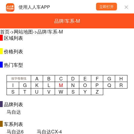
使用人人车APP
立即打开
品牌/车系-M
首页
->
网站地图
->
品牌/车系-M
区域列表
价格列表
热门车型
A
B
C
D
E
F
G
H
按字母查找
I
G
K
L
M
N
O
P
Q
R
S
T
U
V
W
S
Y
Z
品牌列表
马自达
车系列表
马自达6
马自达CX-4