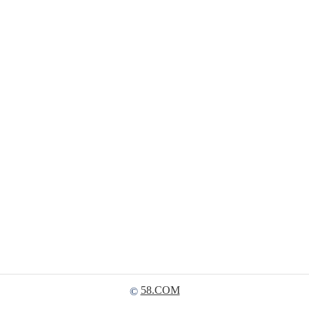
58.COM
©