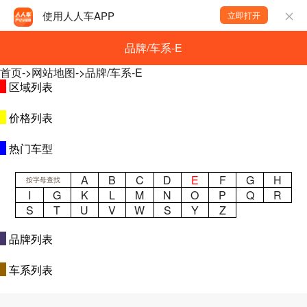
使用人人车APP
立即打开
品牌/车系-E
首页
->
网站地图
->
品牌/车系-E
区域列表
价格列表
热门车型
A
B
C
D
E
F
G
H
按字母查找
I
G
K
L
M
N
O
P
Q
R
S
T
U
V
W
S
Y
Z
品牌列表
车系列表