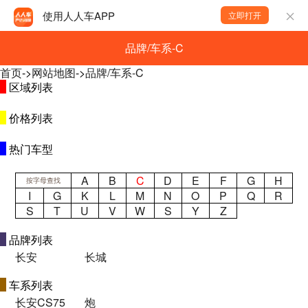
使用人人车APP
立即打开
品牌/车系-C
首页
->
网站地图
->
品牌/车系-C
区域列表
价格列表
热门车型
A
B
C
D
E
F
G
H
按字母查找
I
G
K
L
M
N
O
P
Q
R
S
T
U
V
W
S
Y
Z
品牌列表
长安
长城
车系列表
长安CS75
炮