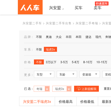
兴安盟
买车
卖车
兴安盟二手车
>
兴安盟二手车出售
>
兴安盟二手奇瑞
>
兴安盟
品 牌：
不限
奥迪
大众
丰田
本田
捷达
现代
奔
车 系：
不限
瑞虎3x
价 格：
不限
3万以下
3-5万
5-8万
8-10万
10-15万
车型
车龄
变速箱
里程
更 多：
×
×
已 选：
重置
奇瑞
瑞虎3x
上新提醒我
兴安盟二手瑞虎3x
价格最高
价格最低
最新