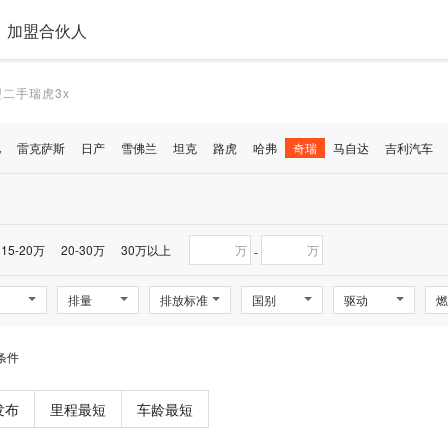
加盟合伙人
二手瑞虎3x
驰
雷克萨斯
日产
雪佛兰
坦克
路虎
哈弗
奇瑞
马自达
吉利汽车
15-20万
20-30万
30万以上
万
万
-
排量
排放标准
国别
驱动
燃
条件
发布
里程最短
车龄最短