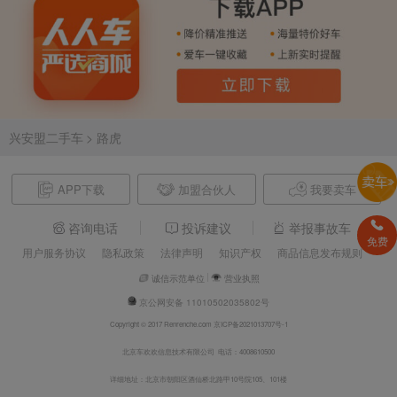
兴安盟二手车
> 路虎
APP下载
加盟合伙人
我要卖车
咨询电话
投诉建议
举报事故车
免费
用户服务协议
隐私政策
法律声明
知识产权
商品信息发布规则
诚信示范单位
营业执照
京公网安备 11010502035802号
Copyright © 2017 Renrenche.com 京ICP备2021013707号-1
北京车欢欢信息技术有限公司 电话：4008610500
详细地址：北京市朝阳区酒仙桥北路甲10号院105、101楼