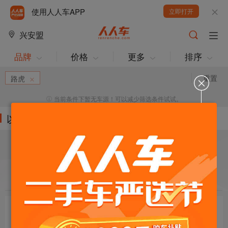
使用人人车APP
立即打开
兴安盟
品牌
价格
更多
排序
重置
路虎
当前条件下暂无车源！可以减少筛选条件试试。
以下车源的筛选条件为:
目标车辆：
请选择欲购车辆