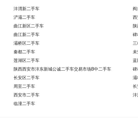
沣渭新二手车
阎
浐灞二手车
西
曲江新区二手车
陕
曲江新二手车
碑
灞桥区二手车
三
秦都二手车
未
莲湖区二手车
蓝
陕西西安市沣东新城公诚二手车交易市场B中二手车
碑
长安区二手车
灞
周至二手车
长
西安市二手车
沣
临潼二手车