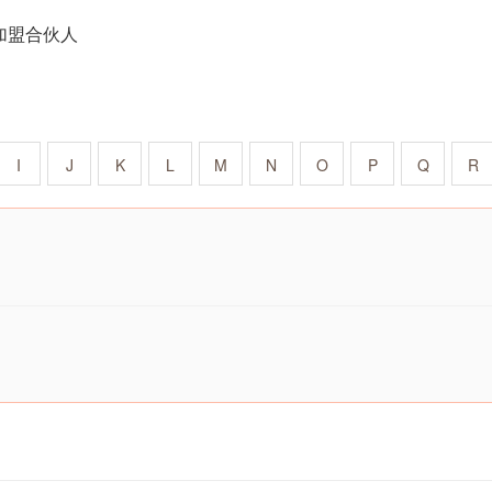
加盟合伙人
I
J
K
L
M
N
O
P
Q
R