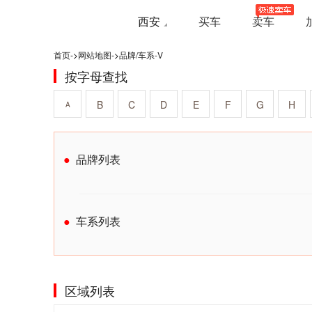
西安
买车
卖车
首页
->
网站地图
->
品牌/车系-V
按字母查找
B
C
D
E
F
G
H
A
品牌列表
车系列表
区域列表