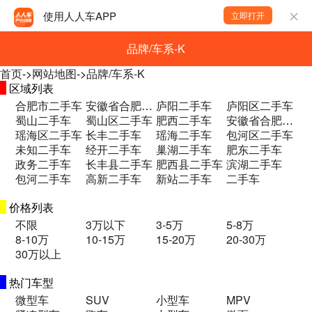
使用人人车APP
立即打开
品牌/车系-K
首页
->
网站地图
->
品牌/车系-K
区域列表
合肥市二手车
安徽省合肥市包河区兰州路与包河大道交叉口二手车
庐阳二手车
庐阳区二手车
蜀山二手车
蜀山区二手车
肥西二手车
安徽省合肥市庐阳区蒙城北路2118号 二手车
瑶海区二手车
长丰二手车
瑶海二手车
包河区二手车
未知二手车
经开二手车
巢湖二手车
肥东二手车
政务二手车
长丰县二手车
肥西县二手车
滨湖二手车
包河二手车
高新二手车
新站二手车
二手车
价格列表
不限
3万以下
3-5万
5-8万
8-10万
10-15万
15-20万
20-30万
30万以上
热门车型
微型车
SUV
小型车
MPV