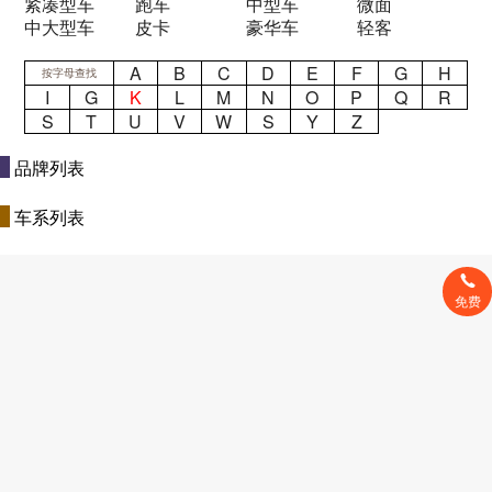
紧凑型车
跑车
中型车
微面
中大型车
皮卡
豪华车
轻客
A
B
C
D
E
F
G
H
按字母查找
I
G
K
L
M
N
O
P
Q
R
S
T
U
V
W
S
Y
Z
品牌列表
车系列表
免费