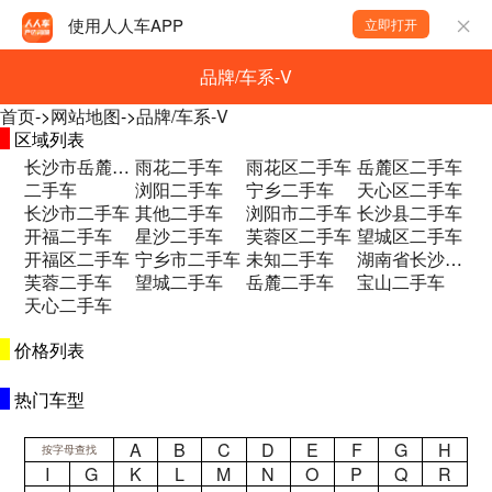
使用人人车APP
立即打开
品牌/车系-V
首页
->
网站地图
->
品牌/车系-V
区域列表
长沙市岳麓区和馨园二期B区二手车
雨花二手车
雨花区二手车
岳麓区二手车
二手车
浏阳二手车
宁乡二手车
天心区二手车
长沙市二手车
其他二手车
浏阳市二手车
长沙县二手车
开福二手车
星沙二手车
芙蓉区二手车
望城区二手车
开福区二手车
宁乡市二手车
未知二手车
湖南省长沙市望城区永通大道永通集团一楼 二手车
芙蓉二手车
望城二手车
岳麓二手车
宝山二手车
天心二手车
价格列表
热门车型
A
B
C
D
E
F
G
H
按字母查找
I
G
K
L
M
N
O
P
Q
R